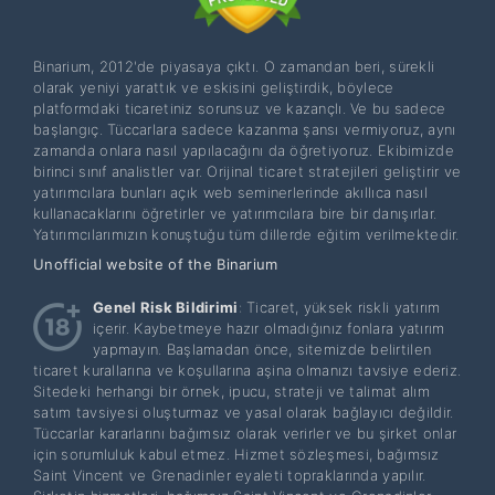
Binarium, 2012'de piyasaya çıktı. O zamandan beri, sürekli
olarak yeniyi yarattık ve eskisini geliştirdik, böylece
platformdaki ticaretiniz sorunsuz ve kazançlı. Ve bu sadece
başlangıç. Tüccarlara sadece kazanma şansı vermiyoruz, aynı
zamanda onlara nasıl yapılacağını da öğretiyoruz. Ekibimizde
birinci sınıf analistler var. Orijinal ticaret stratejileri geliştirir ve
yatırımcılara bunları açık web seminerlerinde akıllıca nasıl
kullanacaklarını öğretirler ve yatırımcılara bire bir danışırlar.
Yatırımcılarımızın konuştuğu tüm dillerde eğitim verilmektedir.
Unofficial website of the Binarium
Genel Risk Bildirimi
: Ticaret, yüksek riskli yatırım
içerir. Kaybetmeye hazır olmadığınız fonlara yatırım
yapmayın. Başlamadan önce, sitemizde belirtilen
ticaret kurallarına ve koşullarına aşina olmanızı tavsiye ederiz.
Sitedeki herhangi bir örnek, ipucu, strateji ve talimat alım
satım tavsiyesi oluşturmaz ve yasal olarak bağlayıcı değildir.
Tüccarlar kararlarını bağımsız olarak verirler ve bu şirket onlar
için sorumluluk kabul etmez. Hizmet sözleşmesi, bağımsız
Saint Vincent ve Grenadinler eyaleti topraklarında yapılır.