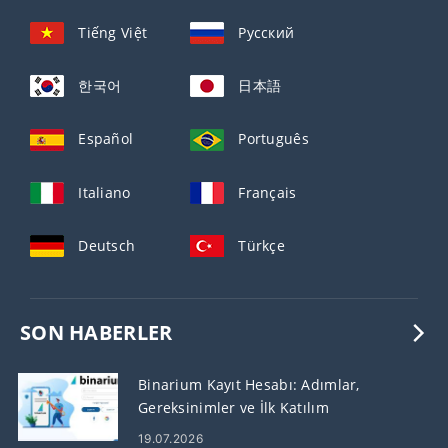
Tiếng Việt
Русский
한국어
日本語
Español
Português
Italiano
Français
Deutsch
Türkçe
SON HABERLER
Binarium Kayıt Hesabı: Adımlar,
Gereksinimler ve İlk Katılım
19.07.2026