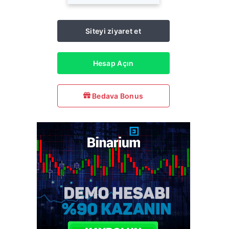
Siteyi ziyaret et
Hesap Açın
Bedava Bonus