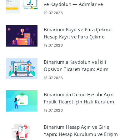
ve Kaydolun — Adımlar ve
Gereksinimler
19.07.2026
Binarium Kayıt ve Para Çekme:
Hesap Kayıt ve Para Çekme
Adımları
19.07.2026
Binarium'a Kaydolun ve İkili
Opsiyon Ticareti Yapın: Adım
Adım
18.07.2026
Binarium'da Demo Hesabı Açın:
Pratik Ticaret için Hızlı Kurulum
19.07.2026
Binarium Hesap Açın ve Giriş
Yapın: Hesap Kurulumu ve Erişim