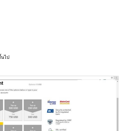
ึ้นไป