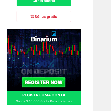
Conta aberta
Bônus grátis
REGISTRE UMA CONTA
Ganhe $ 10.000 Grátis Para Iniciantes