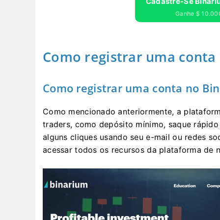
Cadastre-Se Binari
Ganhe $ 10.000
Como registrar uma conta
Como registrar uma conta no Bi
Como mencionado anteriormente, a plataforma
traders, como depósito mínimo, saque rápido
alguns cliques usando seu e-mail ou redes so
acessar todos os recursos da plataforma de 