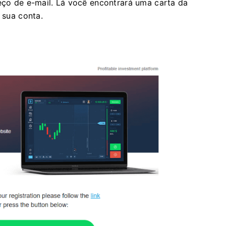
reço de e-mail. Lá você encontrará uma carta da
 sua conta.