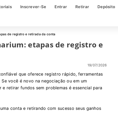
toriais
Inscrever-Se
Entrar
Retirar
Depósito
apas de registro e retirada da conta
narium: etapas de registro e
19/07/2026
nfiável que oferece registro rápido, ferramentas
s. Se você é novo na negociação ou em um
r e retirar fundos sem problemas é essencial para
e uma conta e retirando com sucesso seus ganhos