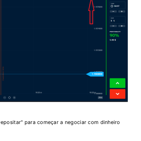
"Depositar" para começar a negociar com dinheiro