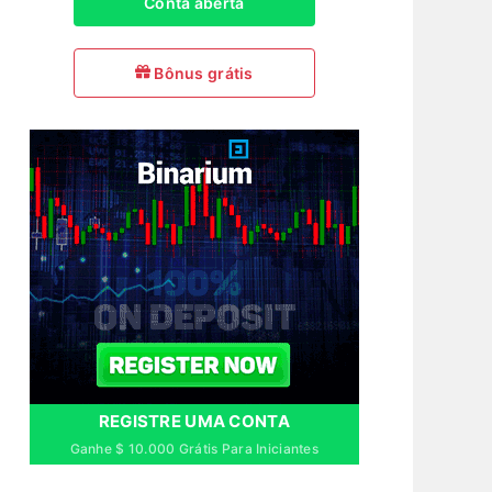
Conta aberta
Bônus grátis
REGISTRE UMA CONTA
Ganhe $ 10.000 Grátis Para Iniciantes