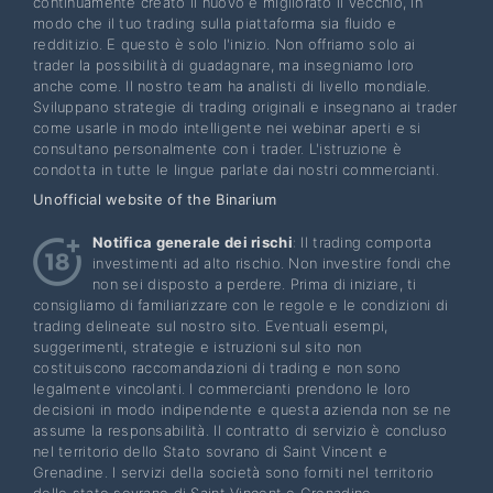
continuamente creato il nuovo e migliorato il vecchio, in
modo che il tuo trading sulla piattaforma sia fluido e
redditizio. E questo è solo l'inizio. Non offriamo solo ai
trader la possibilità di guadagnare, ma insegniamo loro
anche come. Il nostro team ha analisti di livello mondiale.
Sviluppano strategie di trading originali e insegnano ai trader
come usarle in modo intelligente nei webinar aperti e si
consultano personalmente con i trader. L'istruzione è
condotta in tutte le lingue parlate dai nostri commercianti.
Unofficial website of the Binarium
Notifica generale dei rischi
: Il trading comporta
investimenti ad alto rischio. Non investire fondi che
non sei disposto a perdere. Prima di iniziare, ti
consigliamo di familiarizzare con le regole e le condizioni di
trading delineate sul nostro sito. Eventuali esempi,
suggerimenti, strategie e istruzioni sul sito non
costituiscono raccomandazioni di trading e non sono
legalmente vincolanti. I commercianti prendono le loro
decisioni in modo indipendente e questa azienda non se ne
assume la responsabilità. Il contratto di servizio è concluso
nel territorio dello Stato sovrano di Saint Vincent e
Grenadine. I servizi della società sono forniti nel territorio
dello stato sovrano di Saint Vincent e Grenadine.