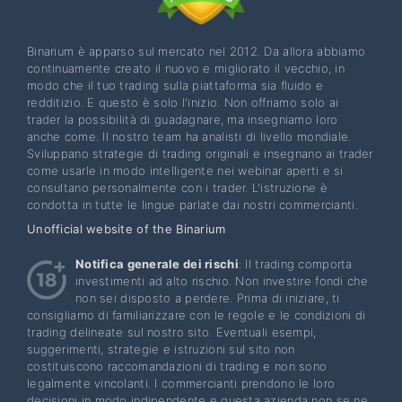
Binarium è apparso sul mercato nel 2012. Da allora abbiamo
continuamente creato il nuovo e migliorato il vecchio, in
modo che il tuo trading sulla piattaforma sia fluido e
redditizio. E questo è solo l'inizio. Non offriamo solo ai
trader la possibilità di guadagnare, ma insegniamo loro
anche come. Il nostro team ha analisti di livello mondiale.
Sviluppano strategie di trading originali e insegnano ai trader
come usarle in modo intelligente nei webinar aperti e si
consultano personalmente con i trader. L'istruzione è
condotta in tutte le lingue parlate dai nostri commercianti.
Unofficial website of the Binarium
Notifica generale dei rischi
: Il trading comporta
investimenti ad alto rischio. Non investire fondi che
non sei disposto a perdere. Prima di iniziare, ti
consigliamo di familiarizzare con le regole e le condizioni di
trading delineate sul nostro sito. Eventuali esempi,
suggerimenti, strategie e istruzioni sul sito non
costituiscono raccomandazioni di trading e non sono
legalmente vincolanti. I commercianti prendono le loro
decisioni in modo indipendente e questa azienda non se ne