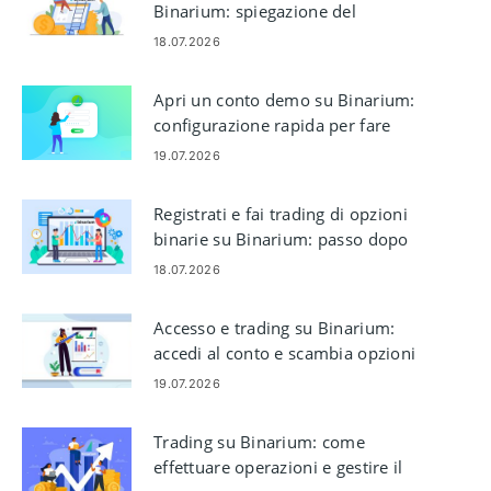
Binarium: spiegazione del
finanziamento del tuo account
18.07.2026
Apri un conto demo su Binarium:
configurazione rapida per fare
pratica nel trading
19.07.2026
Registrati e fai trading di opzioni
binarie su Binarium: passo dopo
passo
18.07.2026
Accesso e trading su Binarium:
accedi al conto e scambia opzioni
binarie
19.07.2026
Trading su Binarium: come
effettuare operazioni e gestire il