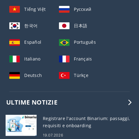
Tiếng Việt
Русский
한국어
日本語
Español
Português
Italiano
Français
Deutsch
Türkçe
ULTIME NOTIZIE
Registrare l'account Binarium: passaggi,
requisiti e onboarding
19.07.2026