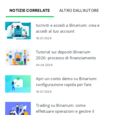
NOTIZIE CORRELATE
ALTRO DALL'AUTORE
Iscriviti e accedi a Binarium: crea e
accedi al tuo account
18.07.2026
Tutorial sui depositi Binarium
2026: processo di finanziamento
semplice e veloce
04.04.2026
Apri un conto demo su Binarium:
configurazione rapida per fare
pratica nel trading
19.07.2026
Trading su Binarium: come
effettuare operazioni e gestire il