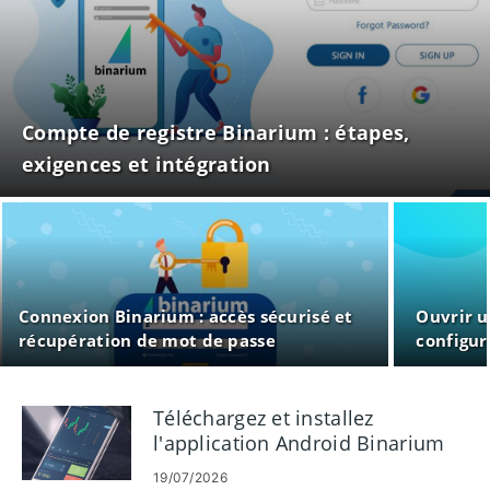
Compte de registre Binarium : étapes,
exigences et intégration
Connexion Binarium : accès sécurisé et
Ouvrir u
récupération de mot de passe
configur
trading
Téléchargez et installez
l'application Android Binarium
sur votre téléphone mobile
19/07/2026