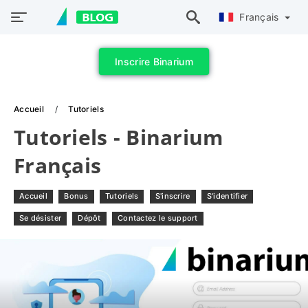
Français
Inscrire Binarium
Accueil
Tutoriels
Tutoriels - Binarium
Français
Accueil
Bonus
Tutoriels
S'inscrire
S'identifier
Se désister
Dépôt
Contactez le support