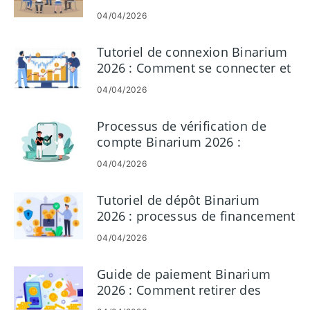
compte en quelques minutes
04/04/2026
Tutoriel de connexion Binarium
2026 : Comment se connecter et
résoudre les problèmes de
04/04/2026
connexion
Processus de vérification de
compte Binarium 2026 :
comment compléter facilement
04/04/2026
le KYC
Tutoriel de dépôt Binarium
2026 : processus de financement
rapide et simple
04/04/2026
Guide de paiement Binarium
2026 : Comment retirer des
fonds en toute sécurité