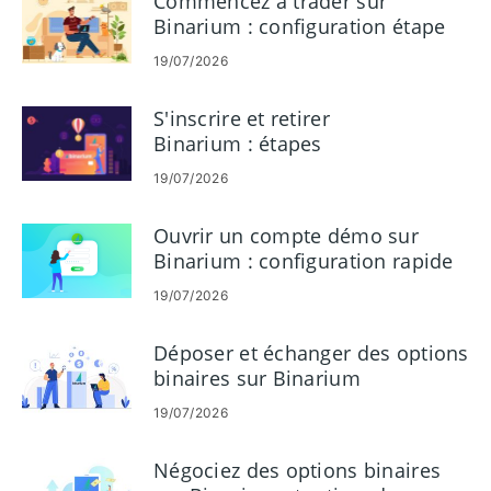
Commencez à trader sur
Binarium : configuration étape
par étape pour les débutants
19/07/2026
S'inscrire et retirer
Binarium : étapes
d'enregistrement et de retrait de
19/07/2026
compte
Ouvrir un compte démo sur
Binarium : configuration rapide
pour s'entraîner au trading
19/07/2026
Déposer et échanger des options
binaires sur Binarium
19/07/2026
Négociez des options binaires