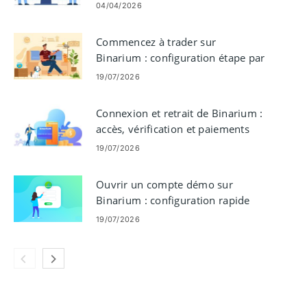
résoudre les problèmes de
04/04/2026
connexion
Commencez à trader sur
Binarium : configuration étape par
étape pour les débutants
19/07/2026
Connexion et retrait de Binarium :
accès, vérification et paiements
19/07/2026
Ouvrir un compte démo sur
Binarium : configuration rapide
pour s'entraîner au trading
19/07/2026