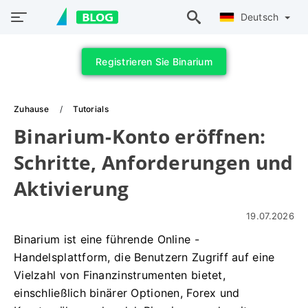
Deutsch
Registrieren Sie Binarium
Zuhause
Tutorials
Binarium-Konto eröffnen:
Schritte, Anforderungen und
Aktivierung
19.07.2026
Binarium ist eine führende Online -
Handelsplattform, die Benutzern Zugriff auf eine
Vielzahl von Finanzinstrumenten bietet,
einschließlich binärer Optionen, Forex und