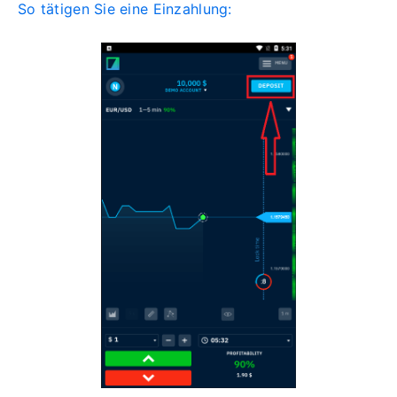
So tätigen Sie eine Einzahlung: