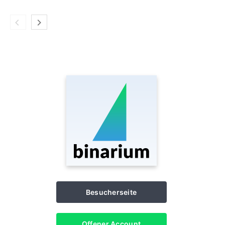
Besucherseite
Offener Account