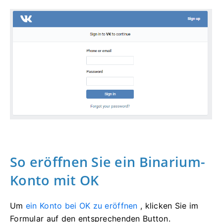
So eröffnen Sie ein Binarium-
Konto mit OK
Um
ein Konto bei OK zu eröffnen
, klicken Sie im
Formular auf den entsprechenden Button.