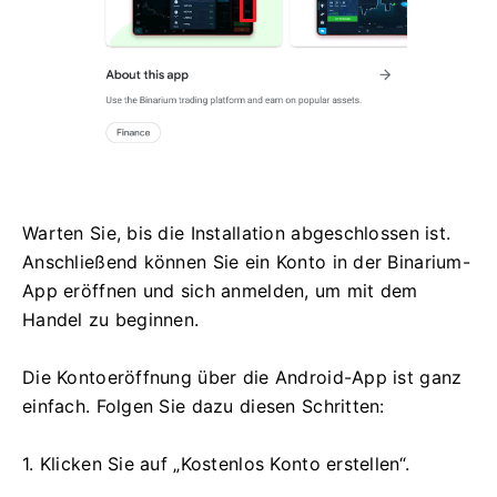
Warten Sie, bis die Installation abgeschlossen ist.
Anschließend können Sie ein Konto in der Binarium-
App eröffnen und sich anmelden, um mit dem
Handel zu beginnen.
Die Kontoeröffnung über die Android-App ist ganz
einfach. Folgen Sie dazu diesen Schritten:
1. Klicken Sie auf „Kostenlos Konto erstellen“.