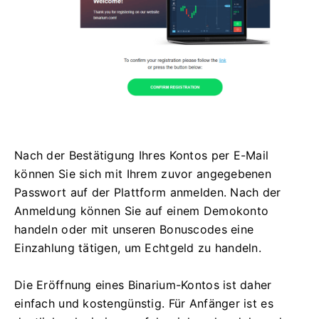
Nach der Bestätigung Ihres Kontos per E-Mail
können Sie sich mit Ihrem zuvor angegebenen
Passwort auf der Plattform anmelden. Nach der
Anmeldung können Sie auf einem Demokonto
handeln oder mit unseren Bonuscodes eine
Einzahlung tätigen, um Echtgeld zu handeln.
Die Eröffnung eines Binarium-Kontos ist daher
einfach und kostengünstig. Für Anfänger ist es