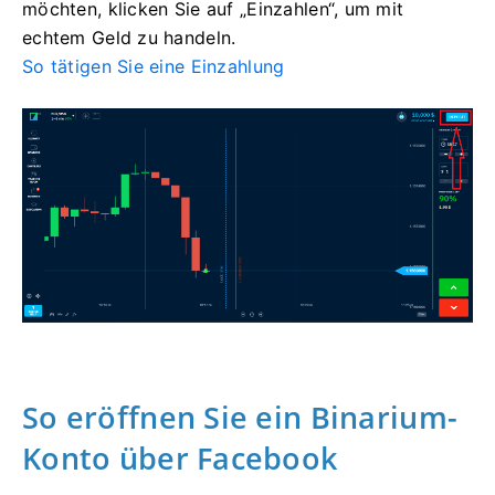
möchten, klicken Sie auf „Einzahlen“, um mit
echtem Geld zu handeln.
So tätigen Sie eine Einzahlung
So eröffnen Sie ein Binarium-
Konto über Facebook