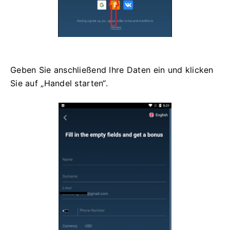
Geben Sie anschließend Ihre Daten ein und klicken
Sie auf „Handel starten“.