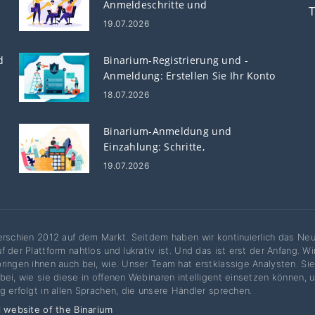
Anmeldeschritte und
T
Fehlerbehebung
19.07.2026
d
Binarium-Registrierung und -
Anmeldung: Erstellen Sie Ihr Konto
und greifen Sie darauf zu
18.07.2026
Binarium-Anmeldung und
Einzahlung: Schritte,
Zahlungsmethoden und Limits
19.07.2026
erschien 2012 auf dem Markt. Seitdem haben wir kontinuierlich das Neu
f der Plattform nahtlos und lukrativ ist. Und das ist erst der Anfang. W
ringen ihnen auch bei, wie. Unser Team hat erstklassige Analysten. Sie
bei, wie sie diese in offenen Webinaren intelligent einsetzen können, u
g erfolgt in allen Sprachen, die unsere Händler sprechen.
l website of the Binarium