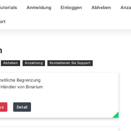
utorials
Anmeldung
Einloggen
Abheben
Anza
ort
h
Abheben
Anzahlung
Kontaktieren Sie Support
zeitliche Begrenzung
 Händler von Binarium
us
Detail