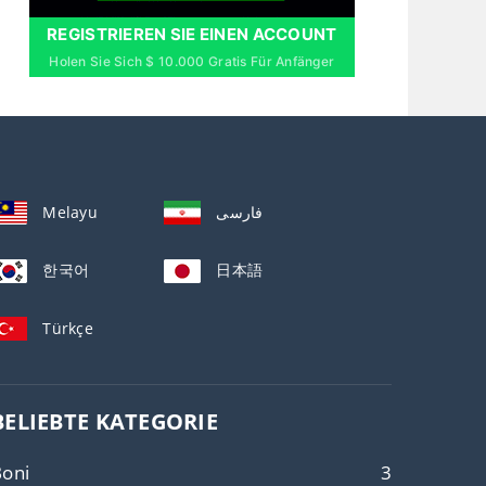
REGISTRIEREN SIE EINEN ACCOUNT
Holen Sie Sich $ 10.000 Gratis Für Anfänger
Melayu
فارسی
한국어
日本語
Türkçe
BELIEBTE KATEGORIE
Boni
3