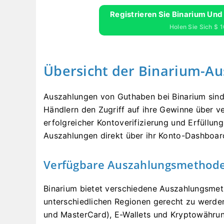
Registrieren Sie Binarium Und 
Holen Sie Sich $ 
Übersicht der Binarium-A
Auszahlungen von Guthaben bei Binarium sind 
Händlern den Zugriff auf ihre Gewinne über
erfolgreicher Kontoverifizierung und Erfüllu
Auszahlungen direkt über ihr Konto-Dashboar
Verfügbare Auszahlungsmethod
Binarium bietet verschiedene Auszahlungsmet
unterschiedlichen Regionen gerecht zu werde
und MasterCard), E-Wallets und Kryptowährun