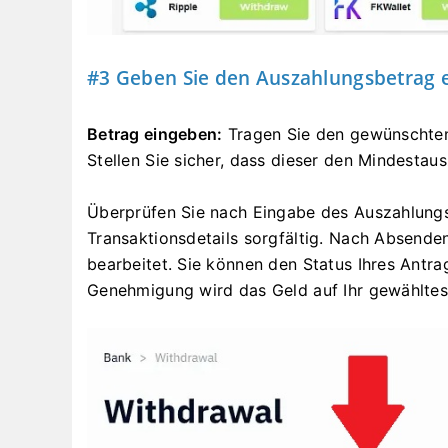
#3 Geben Sie den Auszahlungsbetrag 
Betrag eingeben:
Tragen Sie den gewünschten
Stellen Sie sicher, dass dieser den Mindestaus
Überprüfen Sie nach Eingabe des Auszahlungs
Transaktionsdetails sorgfältig. Nach Absende
bearbeitet. Sie können den Status Ihres Antr
Genehmigung wird das Geld auf Ihr gewähltes