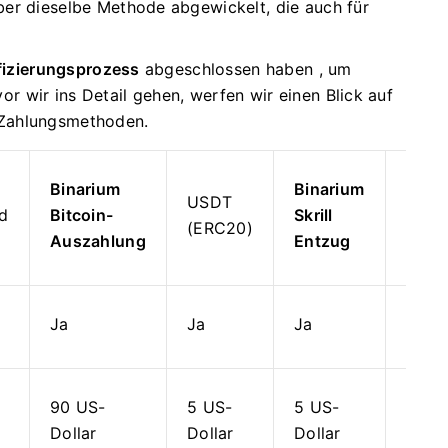
er dieselbe Methode abgewickelt, die auch für
ifizierungsprozess
abgeschlossen haben
, um
 wir ins Detail gehen, werfen wir einen Blick auf
 Zahlungsmethoden.
Binarium
Binarium
USDT
USD
d
Bitcoin-
Skrill
(ERC20)
(TRC
Auszahlung
Entzug
Ja
Ja
Ja
Ja
90 US-
5 US-
5 US-
5 US
Dollar
Dollar
Dollar
Dolla