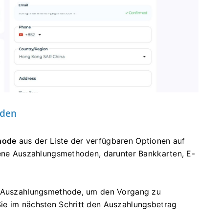
oden
hode
aus der Liste der verfügbaren Optionen auf
dene Auszahlungsmethoden, darunter Bankkarten, E-
 Auszahlungsmethode, um den Vorgang zu
ie im nächsten Schritt den Auszahlungsbetrag