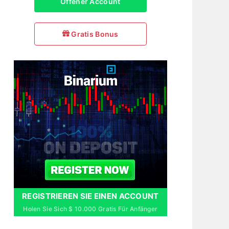
Offener Account
Gratis Bonus
REGISTRIEREN SIE EINEN ACCOUNT
Holen Sie Sich $ 10.000 Gratis Für Anfänger