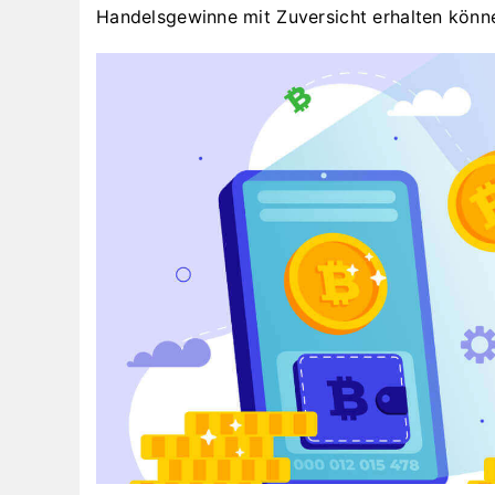
Handelsgewinne mit Zuversicht erhalten könn